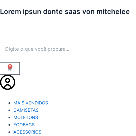
Ir
Lorem ipsun donte saas von mitchelee
para
o
conteúdo
0
Carrinho
MAIS VENDIDOS
CAMISETAS
MOLETONS
ECOBAGS
ACESSÓRIOS