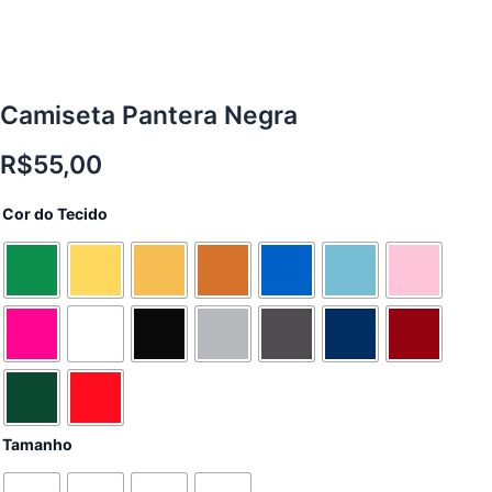
Camiseta Pantera Negra
R$
55,00
Camiseta
Cor do Tecido
Pantera
Negra
quantidade
Tamanho