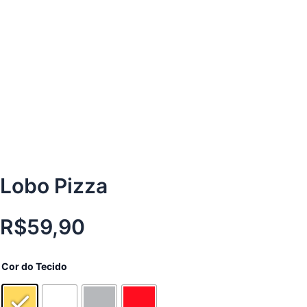
Lobo Pizza
R$
59,90
Lobo
Cor do Tecido
Pizza
quantidade