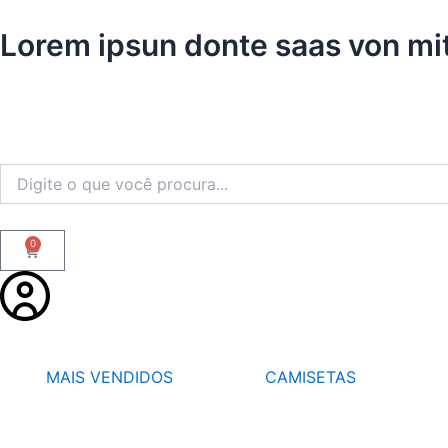
Ir
Lorem ipsun donte saas von mi
para
o
conteúdo
0
Carrinho
MAIS VENDIDOS
CAMISETAS