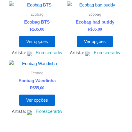
Este
Este
na
na
produto
produto
página
página
Ecobag
Ecobag
tem
tem
do
do
Ecobag BTS
Ecobag bad buddy
várias
várias
produto
produto
R$
35,00
R$
35,00
variantes.
variantes
As
As
Ver opções
Ver opções
opções
opções
Artista:
Artista:
Florescerartw
Florescerartw
podem
podem
ser
ser
Este
escolhidas
escolhida
produto
Ecobag
na
na
tem
Ecobag Wandinha
página
página
várias
R$
55,00
do
do
variantes.
produto
produto
As
Ver opções
opções
Artista:
Florescerartw
podem
ser
escolhidas