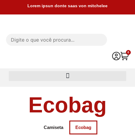
Ir
Lorem ipsun donte saas von mitchelee
para
o
conteúdo
0
Car
Ecobag
Camiseta
Ecobag