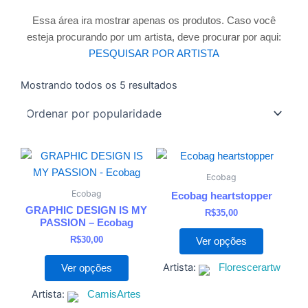
Essa área ira mostrar apenas os produtos. Caso você
esteja procurando por um artista, deve procurar por aqui:
PESQUISAR POR ARTISTA
Mostrando todos os 5 resultados
Classificado
por
popularidade
Este
Este
produto
produto
Ecobag
tem
tem
Ecobag
Ecobag heartstopper
várias
várias
GRAPHIC DESIGN IS MY
R$
35,00
variantes.
variantes
PASSION – Ecobag
As
As
R$
30,00
Ver opções
opções
opções
Artista:
Florescerartw
Ver opções
podem
podem
ser
ser
Artista:
CamisArtes
escolhidas
escolhida