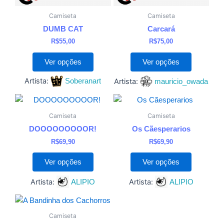
na
na
página
página
Camiseta
Camiseta
do
do
DUMB CAT
Carcará
produto
produto
R$
55,00
R$
75,00
Ver opções
Ver opções
Artista:
Soberanart
Artista:
mauricio_owada
Este
Este
produto
produto
Camiseta
Camiseta
tem
tem
DOOOOOOOOOR!
Os Cãesperarios
várias
várias
R$
69,90
R$
69,90
variantes.
variantes
As
As
Ver opções
Ver opções
opções
opções
Artista:
Artista:
ALIPIO
ALIPIO
podem
podem
ser
ser
Este
escolhidas
escolhida
produto
Camiseta
na
na
tem