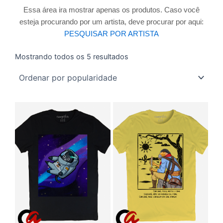
Essa área ira mostrar apenas os produtos. Caso você
esteja procurando por um artista, deve procurar por aqui:
PESQUISAR POR ARTISTA
Mostrando todos os 5 resultados
Classificado
por
popularidade
Este
Este
produto
produto
tem
tem
várias
várias
variantes.
variantes
As
As
opções
opções
podem
podem
ser
ser
escolhidas
escolhida