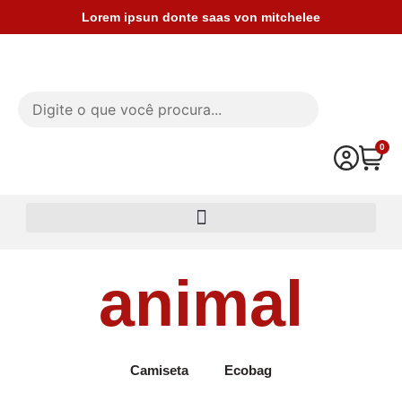
Ir
Lorem ipsun donte saas von mitchelee
para
o
conteúdo
0
Car
animal
Camiseta
Ecobag