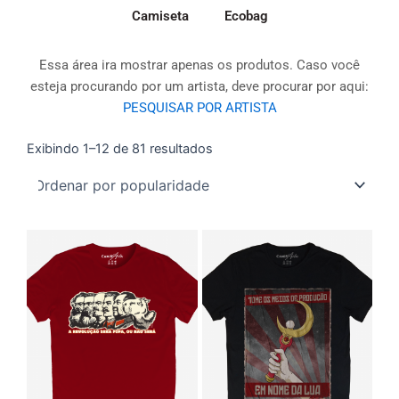
Camiseta
Ecobag
Essa área ira mostrar apenas os produtos. Caso você
esteja procurando por um artista, deve procurar por aqui:
PESQUISAR POR ARTISTA
Exibindo 1–12 de 81 resultados
Classificado
por
popularidade
Este
Este
produto
produto
tem
tem
várias
várias
variantes.
variantes
As
As
opções
opções
podem
podem