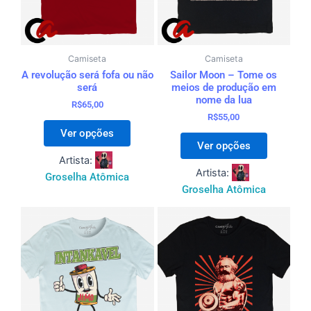
ser
ser
escolhidas
escolhid
na
na
página
página
Camiseta
Camiseta
A revolução será fofa ou não
Sailor Moon – Tome os
do
do
será
meios de produção em
produto
produto
nome da lua
R$
65,00
R$
55,00
Ver opções
Ver opções
Artista:
Artista:
Groselha Atômica
Groselha Atômica
Este
Este
produto
produto
tem
tem
várias
várias
variantes.
variantes
As
As